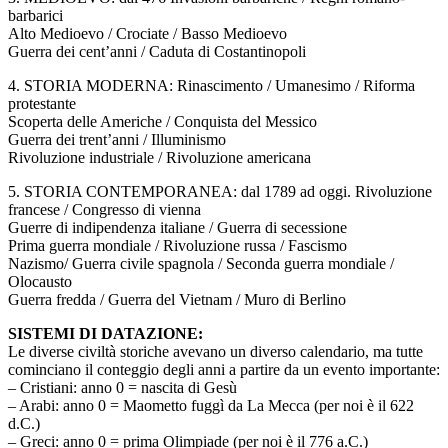
barbarici
Alto Medioevo / Crociate / Basso Medioevo
Guerra dei cent’anni / Caduta di Costantinopoli
4. STORIA MODERNA: Rinascimento / Umanesimo / Riforma
protestante
Scoperta delle Americhe / Conquista del Messico
Guerra dei trent’anni / Illuminismo
Rivoluzione industriale / Rivoluzione americana
5. STORIA CONTEMPORANEA: dal 1789 ad oggi. Rivoluzione
francese / Congresso di vienna
Guerre di indipendenza italiane / Guerra di secessione
Prima guerra mondiale / Rivoluzione russa / Fascismo
Nazismo/ Guerra civile spagnola / Seconda guerra mondiale /
Olocausto
Guerra fredda / Guerra del Vietnam / Muro di Berlino
SISTEMI DI DATAZIONE:
Le diverse civiltà storiche avevano un diverso calendario, ma tutte
cominciano il conteggio degli anni a partire da un evento importante:
– Cristiani: anno 0 = nascita di Gesù
– Arabi: anno 0 = Maometto fuggì da La Mecca (per noi è il 622
d.C.)
– Greci: anno 0 = prima Olimpiade (per noi è il 776 a.C.)