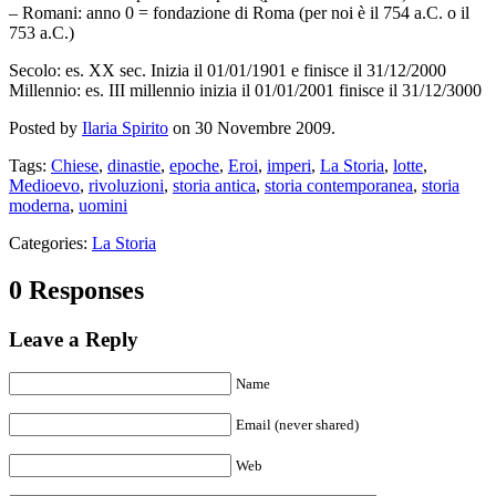
– Romani: anno 0 = fondazione di Roma (per noi è il 754 a.C. o il
753 a.C.)
Secolo: es. XX sec. Inizia il 01/01/1901 e finisce il 31/12/2000
Millennio: es. III millennio inizia il 01/01/2001 finisce il 31/12/3000
Posted by
Ilaria Spirito
on 30 Novembre 2009.
Tags:
Chiese
,
dinastie
,
epoche
,
Eroi
,
imperi
,
La Storia
,
lotte
,
Medioevo
,
rivoluzioni
,
storia antica
,
storia contemporanea
,
storia
moderna
,
uomini
Categories:
La Storia
0 Responses
Leave a Reply
Name
Email (never shared)
Web