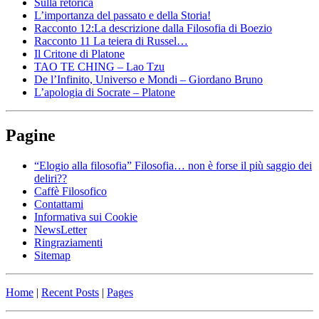
Sulla retorica
L’importanza del passato e della Storia!
Racconto 12:La descrizione dalla Filosofia di Boezio
Racconto 11 La teiera di Russel…
Il Critone di Platone
TAO TE CHING – Lao Tzu
De l’Infinito, Universo e Mondi – Giordano Bruno
L’apologia di Socrate – Platone
Pagine
“Elogio alla filosofia” Filosofia… non è forse il più saggio dei
deliri??
Caffè Filosofico
Contattami
Informativa sui Cookie
NewsLetter
Ringraziamenti
Sitemap
Home
|
Recent Posts
|
Pages