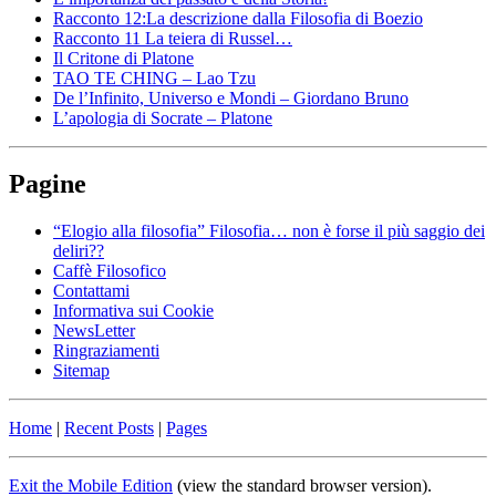
Racconto 12:La descrizione dalla Filosofia di Boezio
Racconto 11 La teiera di Russel…
Il Critone di Platone
TAO TE CHING – Lao Tzu
De l’Infinito, Universo e Mondi – Giordano Bruno
L’apologia di Socrate – Platone
Pagine
“Elogio alla filosofia” Filosofia… non è forse il più saggio dei
deliri??
Caffè Filosofico
Contattami
Informativa sui Cookie
NewsLetter
Ringraziamenti
Sitemap
Home
|
Recent Posts
|
Pages
Exit the Mobile Edition
(view the standard browser version)
.