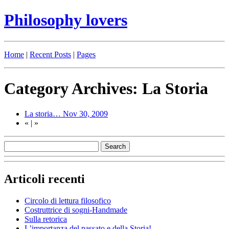
Philosophy lovers
Home
|
Recent Posts
|
Pages
Category Archives: La Storia
La storia…
Nov 30, 2009
«
|
»
Articoli recenti
Circolo di lettura filosofico
Costruttrice di sogni-Handmade
Sulla retorica
L’importanza del passato e della Storia!