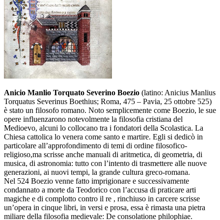
Anicio Manlio Torquato Severino Boezio
(latino: Anicius Manlius
Torquatus Severinus Boethius; Roma, 475 – Pavia, 25 ottobre 525)
è stato un filosofo romano. Noto semplicemente come Boezio, le sue
opere influenzarono notevolmente la filosofia cristiana del
Medioevo, alcuni lo collocano tra i fondatori della Scolastica. La
Chiesa cattolica lo venera come santo e martire. Egli si dedicò in
particolare all’approfondimento di temi di ordine filosofico-
religioso,ma scrisse anche manuali di aritmetica, di geometria, di
musica, di astronomia: tutto con l’intento di trasmettere alle nuove
generazioni, ai nuovi tempi, la grande cultura greco-romana.
Nel 524 Boezio venne fatto imprigionare e successivamente
condannato a morte da Teodorico con l’accusa di praticare arti
magiche e di complotto contro il re , rinchiuso in carcere scrisse
un’opera in cinque libri, in versi e prosa, essa è rimasta una pietra
miliare della filosofia medievale: De consolatione philophiae.