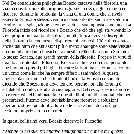
Nel De consolatione philophiae Boezio cercava nella filosofia una
via di consolazione alle proprie disgrazie: in essa, egli immagina di
ricevere, durante la prigionia, la visita di una donna che si rivela
essere la Filosofia stessa, venuta a consolarlo del suo triste stato e a
fornirgli una spiegazione teleologica della sua ingiusta condanna. La
Filosofia inizia col ricordare a Boezio che ciò che egli sta vivendo lo
vive proprio in quanto filosofo: è, infatti, tipica dei veri discepoli
della filosofia la tendenza a dispiacere ai perversi. Ciò è dimostrato
anche dal fatto che situazioni più o meno analoghe sono state vissute
da uomini altrettanto illustri e tra questi la Filosofia ricorda Socrate e
lo stesso Seneca, due grandi martiri della filosofia. Proprio in virtù di
quanto asserito dalla Filosofia, Boezio si chiede come sia possibile
che il mondo premi gli ingiusti mentre la Fortuna si accanisca contro
un uomo come lui che ha sempre difeso i sani valori. A questa
angosciata domanda, che chiude il libro I, la Filosofia risponde
dicendo che Boezio non deve temere, perché non alla fortuna è
affidato il mondo, ma alla divina ragione. Del resto, la felicità non è
da ricercarsi nei beni materiali: questi ultimi, infatti, sono tali che per
procurarseli l’uomo deve inevitabilmente ricorrere a soluzioni
aberranti, stravolgendo il valore delle cose e finendo, così, per
uccidere proprio ciò in cui crede.
In questi bellissimi versi Boezio descrive la Filosofia:
“Mentre io nel silenzio andavo rimuginando tra me e me queste