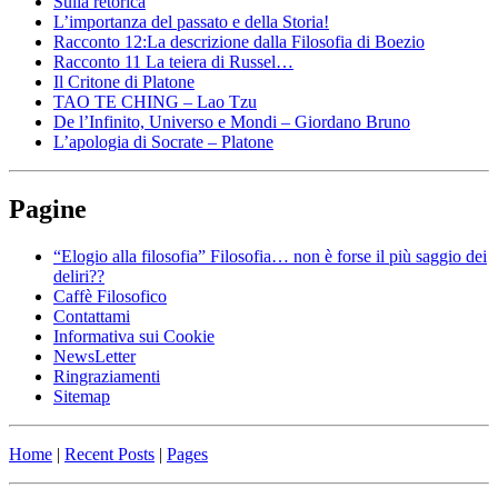
Sulla retorica
L’importanza del passato e della Storia!
Racconto 12:La descrizione dalla Filosofia di Boezio
Racconto 11 La teiera di Russel…
Il Critone di Platone
TAO TE CHING – Lao Tzu
De l’Infinito, Universo e Mondi – Giordano Bruno
L’apologia di Socrate – Platone
Pagine
“Elogio alla filosofia” Filosofia… non è forse il più saggio dei
deliri??
Caffè Filosofico
Contattami
Informativa sui Cookie
NewsLetter
Ringraziamenti
Sitemap
Home
|
Recent Posts
|
Pages