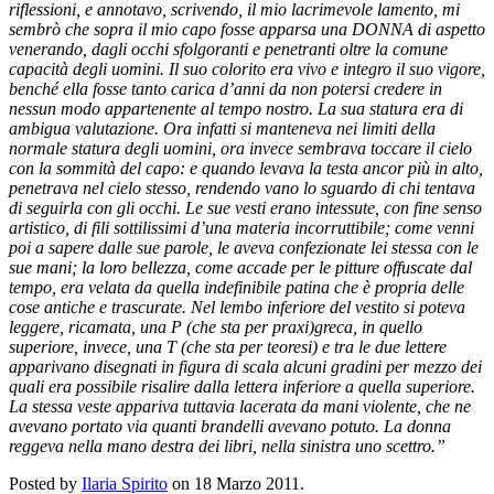
riflessioni, e annotavo, scrivendo, il mio lacrimevole lamento, mi
sembrò che sopra il mio capo fosse apparsa una DONNA di aspetto
venerando, dagli occhi sfolgoranti e penetranti oltre la comune
capacità degli uomini. Il suo colorito era vivo e integro il suo vigore,
benché ella fosse tanto carica d’anni da non potersi credere in
nessun modo appartenente al tempo nostro. La sua statura era di
ambigua valutazione. Ora infatti si manteneva nei limiti della
normale statura degli uomini, ora invece sembrava toccare il cielo
con la sommità del capo: e quando levava la testa ancor più in alto,
penetrava nel cielo stesso, rendendo vano lo sguardo di chi tentava
di seguirla con gli occhi. Le sue vesti erano intessute, con fine senso
artistico, di fili sottilissimi d’una materia incorruttibile; come venni
poi a sapere dalle sue parole, le aveva confezionate lei stessa con le
sue mani; la loro bellezza, come accade per le pitture offuscate dal
tempo, era velata da quella indefinibile patina che è propria delle
cose antiche e trascurate. Nel lembo inferiore del vestito si poteva
leggere, ricamata, una P (che sta per praxi)greca, in quello
superiore, invece, una T (che sta per teoresi) e tra le due lettere
apparivano disegnati in figura di scala alcuni gradini per mezzo dei
quali era possibile risalire dalla lettera inferiore a quella superiore.
La stessa veste appariva tuttavia lacerata da mani violente, che ne
avevano portato via quanti brandelli avevano potuto. La donna
reggeva nella mano destra dei libri, nella sinistra uno scettro.”
Posted by
Ilaria Spirito
on 18 Marzo 2011.