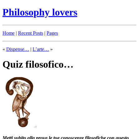
Philosophy lovers
Home
|
Recent Posts
|
Pages
«
Dispense…
|
L’arte…
»
Quiz filosofico…
Metti subito alla prova le tue conoscenze filosofiche con questo