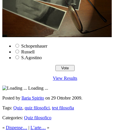
Schopenhauer
Russell
S.Agostino
View Results
Loading ...
Posted by
Ilaria Spirito
on 29 Ottobre 2009.
Tags:
Quiz
,
quiz filosofici
,
test filosofia
Categories:
Quiz filosofico
«
Dispense…
|
L’arte…
»