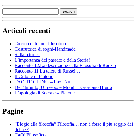
Articoli recenti
Circolo di lettura filosofico
Costruttrice di sogni-Handmade
Sulla retorica
L’importanza del passato e della Storia!
Racconto 12:La descrizione dalla Filosofia di Boezio
Racconto 11 La teiera di Russel…
Il Critone di Platone
TAO TE CHING – Lao Tzu
De l’Infinito, Universo e Mondi – Giordano Bruno
L’apologia di Socrate – Platone
Pagine
“Elogio alla filosofia” Filosofia… non è forse il più saggio dei
deliri??
Caffè Filosofico