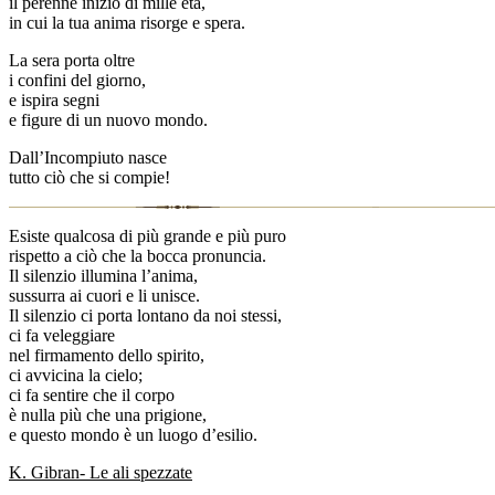
il perenne inizio di mille età,
in cui la tua anima risorge e spera.
La sera porta oltre
i confini del giorno,
e ispira segni
e figure di un nuovo mondo.
Dall’Incompiuto nasce
tutto ciò che si compie!
Esiste qualcosa di più grande e più puro
rispetto a ciò che la bocca pronuncia.
Il silenzio illumina l’anima,
sussurra ai cuori e li unisce.
Il silenzio ci porta lontano da noi stessi,
ci fa veleggiare
nel firmamento dello spirito,
ci avvicina la cielo;
ci fa sentire che il corpo
è nulla più che una prigione,
e questo mondo è un luogo d’esilio.
K. Gibran- Le ali spezzate