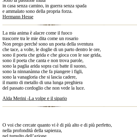
Sono la passione muta
in casa senza camino, in guerra senza spada
e ammalato sono della propria forza.
Hermann Hesse
La mia anima è alacre come il fuoco
trascorre tra le mie dita come un rosario
Non prego perché sono un poeta della sventura
che tace, a volte, le doglie di un parto dentro le ore,
sono il poeta che grida e che gioca con le sue grida,
sono il poeta che canta e non trova parole,
sono la paglia arida sopra cui batte il suono,
sono la ninnanànna che fa piangere i figli,
sono la vanagloria che si lascia cadere,
il manto di metallo di una lunga preghiera
del passato cordoglio che non vede la luce.
Alda Merini -La volpe e il sipario
O voi che cercate quanto vi è di più alto e di più perfetto,
nella profondità della sapienza,
nel tumulto dell’azione,