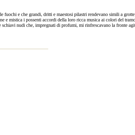
e fuochi e che grandi, dritti e maestosi pilastri rendevano simili a grotte
 e mistica i possenti accordi della loro ricca musica ai colori del tramon
i e schiavi nudi che, impregnati di profumi, mi rinfrescavano la fronte a