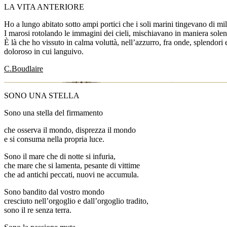
LA VITA ANTERIORE
Ho a lungo abitato sotto ampi portici che i soli marini tingevano di mill
I marosi rotolando le immagini dei cieli, mischiavano in maniera solenne
È là che ho vissuto in calma voluttà, nell’azzurro, fra onde, splendor
doloroso in cui languivo.
C.Boudlaire
SONO UNA STELLA
Sono una stella del firmamento
che osserva il mondo, disprezza il mondo
e si consuma nella propria luce.
Sono il mare che di notte si infuria,
che mare che si lamenta, pesante di vittime
che ad antichi peccati, nuovi ne accumula.
Sono bandito dal vostro mondo
cresciuto nell’orgoglio e dall’orgoglio tradito,
sono il re senza terra.