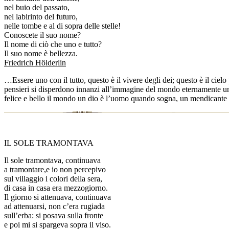
nel buio del passato,
nel labirinto del futuro,
nelle tombe e al di sopra delle stelle!
Conoscete il suo nome?
Il nome di ciò che uno e tutto?
Il suo nome è bellezza.
Friedrich Hölderlin
…Essere uno con il tutto, questo è il vivere degli dei; questo è il ciel
pensieri si disperdono innanzi all’immagine del mondo eternamente uno e
felice e bello il mondo un dio è l’uomo quando sogna, un mendicante
IL SOLE TRAMONTAVA
Il sole tramontava, continuava
a tramontare,e io non percepivo
sul villaggio i colori della sera,
di casa in casa era mezzogiorno.
Il giorno si attenuava, continuava
ad attenuarsi, non c’era rugiada
sull’erba: si posava sulla fronte
e poi mi si spargeva sopra il viso.