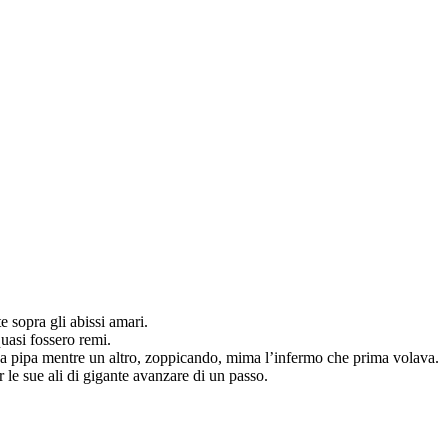
e sopra gli abissi amari.
quasi fossero remi.
 una pipa mentre un altro, zoppicando, mima l’infermo che prima volava.
er le sue ali di gigante avanzare di un passo.