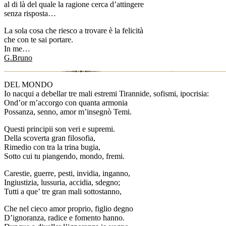
al di là del quale la ragione cerca d’attingere
senza risposta…
La sola cosa che riesco a trovare è la felicità
che con te sai portare.
In me…
G.Bruno
DEL MONDO
Io nacqui a debellar tre mali estremi Tirannide, sofismi, ipocrisia:
Ond’or m’accorgo con quanta armonia
Possanza, senno, amor m’insegnò Temi.
Questi principii son veri e supremi.
Della scoverta gran filosofia,
Rimedio con tra la trina bugia,
Sotto cui tu piangendo, mondo, fremi.
Carestie, guerre, pesti, invidia, inganno,
Ingiustizia, lussuria, accidia, sdegno;
Tutti a que’ tre gran mali sottostanno,
Che nel cieco amor proprio, figlio degno
D’ignoranza, radice e fomento hanno.