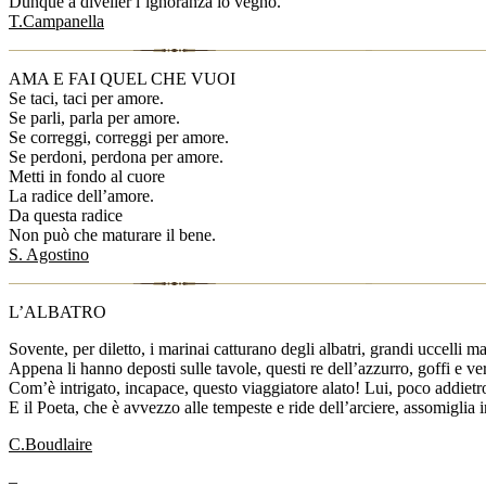
Dunque a diveller l’ignoranza io vegno.
T.Campanella
AMA E FAI QUEL CHE VUOI
Se taci, taci per amore.
Se parli, parla per amore.
Se correggi, correggi per amore.
Se perdoni, perdona per amore.
Metti in fondo al cuore
La radice dell’amore.
Da questa radice
Non può che maturare il bene.
S. Agostino
L’ALBATRO
Sovente, per diletto, i marinai catturano degli albatri, grandi uccelli 
Appena li hanno deposti sulle tavole, questi re dell’azzurro, goffi e ve
Com’è intrigato, incapace, questo viaggiatore alato! Lui, poco addietr
E il Poeta, che è avvezzo alle tempeste e ride dell’arciere, assomiglia in
C.Boudlaire
–