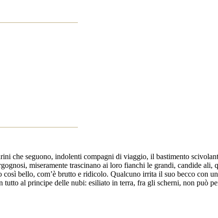
marini che seguono, indolenti compagni di viaggio, il bastimento scivolant
rgognosi, miseramente trascinano ai loro fianchi le grandi, candide ali, 
o così bello, com’è brutto e ridicolo. Qualcuno irrita il suo becco con
 tutto al principe delle nubi: esiliato in terra, fra gli scherni, non può p