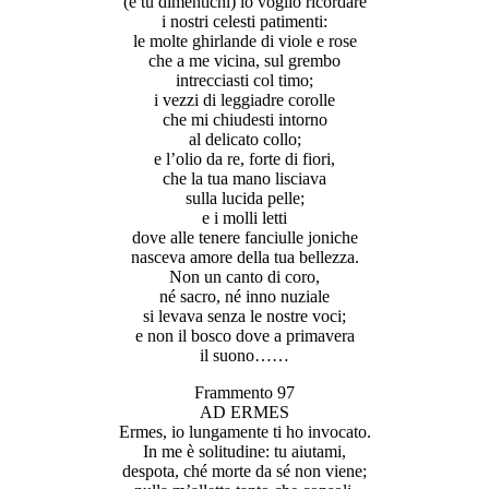
(e tu dimentichi) io voglio ricordare
i nostri celesti patimenti:
le molte ghirlande di viole e rose
che a me vicina, sul grembo
intrecciasti col timo;
i vezzi di leggiadre corolle
che mi chiudesti intorno
al delicato collo;
e l’olio da re, forte di fiori,
che la tua mano lisciava
sulla lucida pelle;
e i molli letti
dove alle tenere fanciulle joniche
nasceva amore della tua bellezza.
Non un canto di coro,
né sacro, né inno nuziale
si levava senza le nostre voci;
e non il bosco dove a primavera
il suono……
Frammento 97
AD ERMES
Ermes, io lungamente ti ho invocato.
In me è solitudine: tu aiutami,
despota, ché morte da sé non viene;