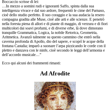
Boccaccio scrisse di lei:
…In mezzo a uomini rudi e ignoranti Saffo, spinta dalla sua
intelligenza vivace e dal suo ardore, frequentò le cime del Parnaso,
cioè dello studio perfetto. Il suo coraggio e la sua audacia la resero
compagna gradita alle Muse, cioè alle arti e alle scienze. E penetrò
nella foresta piena di allori e di piante di maggio, di verzura e di fiori
multicolori dai soavi profumi, e di diverse erbe, là dove dimorano
tranquille Grammatica, Logica, la nobile Retorica, Geometria,
Aritmetica. Avanzò talmente su questo cammino che entrò nella
caverna profonda di Apollo, dio del sapere, e scoprì le acque della
fontana Castalia; imparò a suonare l’arpa pizzicando le corde con il
plettro e danzava con le ninfe, cioè secondo le leggi dell’armonia e
dell’accordo musicale…”
Ecco qui alcuni dei frammenti rimasti:
Ad Afrodite