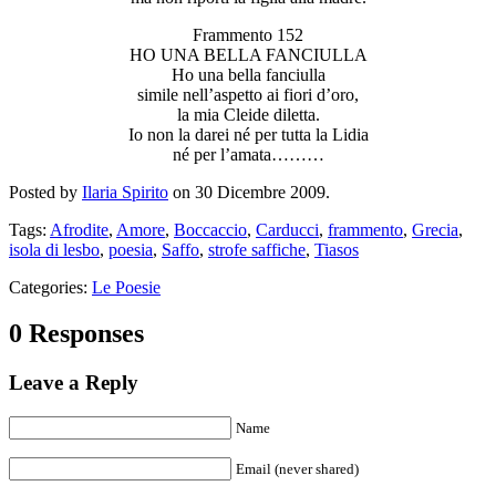
Frammento 152
HO UNA BELLA FANCIULLA
Ho una bella fanciulla
simile nell’aspetto ai fiori d’oro,
la mia Cleide diletta.
Io non la darei né per tutta la Lidia
né per l’amata………
Posted by
Ilaria Spirito
on 30 Dicembre 2009.
Tags:
Afrodite
,
Amore
,
Boccaccio
,
Carducci
,
frammento
,
Grecia
,
isola di lesbo
,
poesia
,
Saffo
,
strofe saffiche
,
Tiasos
Categories:
Le Poesie
0 Responses
Leave a Reply
Name
Email (never shared)