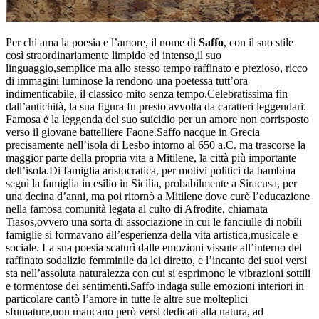
Per chi ama la poesia e l’amore, il nome di
Saffo
, con il suo stile
così straordinariamente limpido ed intenso,il suo
linguaggio,semplice ma allo stesso tempo raffinato e prezioso, ricco
di immagini luminose la rendono una poetessa tutt’ora
indimenticabile, il classico mito senza tempo.Celebratissima fin
dall’antichità, la sua figura fu presto avvolta da caratteri leggendari.
Famosa è la leggenda del suo suicidio per un amore non corrisposto
verso il giovane battelliere Faone.Saffo nacque in Grecia
precisamente nell’isola di Lesbo intorno al 650 a.C. ma trascorse la
maggior parte della propria vita a Mitilene, la città più importante
dell’isola.Di famiglia aristocratica, per motivi politici da bambina
seguì la famiglia in esilio in Sicilia, probabilmente a Siracusa, per
una decina d’anni, ma poi ritornò a Mitilene dove curò l’educazione
nella famosa comunità legata al culto di Afrodite, chiamata
Tiasos,ovvero una sorta di associazione in cui le fanciulle di nobili
famiglie si formavano all’esperienza della vita artistica,musicale e
sociale. La sua poesia scaturì dalle emozioni vissute all’interno del
raffinato sodalizio femminile da lei diretto, e l’incanto dei suoi versi
sta nell’assoluta naturalezza con cui si esprimono le vibrazioni sottili
e tormentose dei sentimenti.Saffo indaga sulle emozioni interiori in
particolare cantò l’amore in tutte le altre sue molteplici
sfumature,non mancano però versi dedicati alla natura, ad