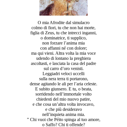
O mia Afrodite dal simulacro
colmo di fiori, tu che non hai morte,
figlia di Zeus, tu che intrecci inganni,
o dominatrice, ti supplico,
non forzare l’anima mia
con affanni né con dolore;
ma qui vieni. Altra volta la mia voce
udendo di lontano la preghiera
ascoltasti, e lasciata la casa del padre
sul carro d’oro venisti.
Leggiadri veloci uccelli
sulla nera terra ti portarono,
dense agitando le ali per l’aria celeste.
E subito giunsero. E tu, o beata,
sorridendo nell’immortale volto
chiedesti del mio nuovo patire,
e che cosa un’altra volta invocavo,
e che più desideravo
nell’inquieta anima mia.
” Chi vuoi che Péito spinga al tuo amore,
o Saffo? Chi ti offende?