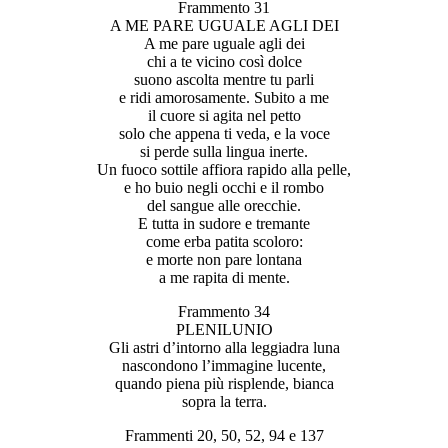
Frammento 31
A ME PARE UGUALE AGLI DEI
A me pare uguale agli dei
chi a te vicino così dolce
suono ascolta mentre tu parli
e ridi amorosamente. Subito a me
il cuore si agita nel petto
solo che appena ti veda, e la voce
si perde sulla lingua inerte.
Un fuoco sottile affiora rapido alla pelle,
e ho buio negli occhi e il rombo
del sangue alle orecchie.
E tutta in sudore e tremante
come erba patita scoloro:
e morte non pare lontana
a me rapita di mente.
Frammento 34
PLENILUNIO
Gli astri d’intorno alla leggiadra luna
nascondono l’immagine lucente,
quando piena più risplende, bianca
sopra la terra.
Frammenti 20, 50, 52, 94 e 137