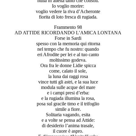
nulla m’alletta tanto che consoli.
Io voglio morire:
voglio vedere la riva d’Acheronte
fiorita di loto fresca di rugiada.
Frammento 98
AD ATTIDE RICORDANDO L’AMICA LONTANA
Forse in Sardi
spesso con la memoria qui ritorna
nel tempo che fu nostro: quando
eri Afrodite per lei e al tuo canto
moltissimo godeva.
Ora fra le donne Lidie spicca
come, calato il sole,
la luna dai raggi rosa
vince tutti gli astri, e la sua luce
modula sulle acque del mare
e i campi presi d’erba:
e la rugiada illumina la rosa,
posa sul gracile timo e il trifoglio
simile a fiore.
Solitaria vagando, esita
e a volte se pensa ad Attide:
di desiderio l’anima trasale,
il cuore è aspro.