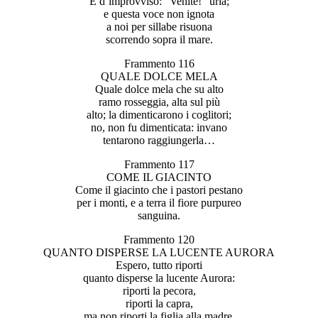
E d’improvviso: “Venite!” urla;
e questa voce non ignota
a noi per sillabe risuona
scorrendo sopra il mare.
Frammento 116
QUALE DOLCE MELA
Quale dolce mela che su alto
ramo rosseggia, alta sul più
alto; la dimenticarono i coglitori;
no, non fu dimenticata: invano
tentarono raggiungerla…
Frammento 117
COME IL GIACINTO
Come il giacinto che i pastori pestano
per i monti, e a terra il fiore purpureo
sanguina.
Frammento 120
QUANTO DISPERSE LA LUCENTE AURORA
Espero, tutto riporti
quanto disperse la lucente Aurora:
riporti la pecora,
riporti la capra,
ma non riporti la figlia alla madre.