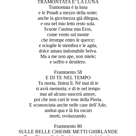
TRAMONTATA E’ LA LUNA
Tramontata è la luna
e le Peiadi a mezzo della notte;
anche la giovinezza già dilegua,
e ora nel mio letto resto sola.
Scuote l’anima mia Eros,
come vento sul monte
che irrompe entro le querce;
e scioglie le membra e le agita,
dolce amara indomabile belva.
Ma a me non ape, non miele;
e soffro e desidero.
Frammento 58
E DI TE NEL TEMPO
Tu morta, finirai lì. Né mai di te
si avrà memoria; e di te nel tempo
mai ad alcuno nascerà amore,
poi che non curi le rose della Pieria.
E sconosciuta anche nelle case dell’Ade,
andrai qua e là fra oscuri
morti, svolazzando.
Frammento 80
SULLE BELLE CHIOME METTI GHIRLANDE