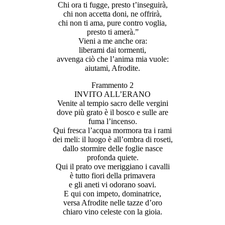
Chi ora ti fugge, presto t’inseguirà,
chi non accetta doni, ne offrirà,
chi non ti ama, pure contro voglia,
presto ti amerà.”
Vieni a me anche ora:
liberami dai tormenti,
avvenga ciò che l’anima mia vuole:
aiutami, Afrodite.
Frammento 2
INVITO ALL’ERANO
Venite al tempio sacro delle vergini
dove più grato è il bosco e sulle are
fuma l’incenso.
Qui fresca l’acqua mormora tra i rami
dei meli: il luogo è all’ombra di roseti,
dallo stormire delle foglie nasce
profonda quiete.
Qui il prato ove meriggiano i cavalli
è tutto fiori della primavera
e gli aneti vi odorano soavi.
E qui con impeto, dominatrice,
versa Afrodite nelle tazze d’oro
chiaro vino celeste con la gioia.