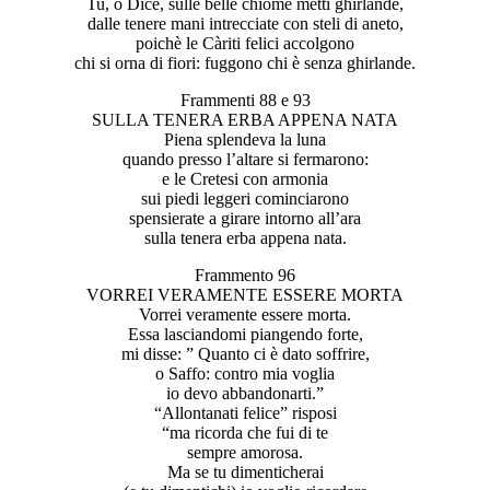
Tu, o Dice, sulle belle chiome metti ghirlande,
dalle tenere mani intrecciate con steli di aneto,
poichè le Càriti felici accolgono
chi si orna di fiori: fuggono chi è senza ghirlande.
Frammenti 88 e 93
SULLA TENERA ERBA APPENA NATA
Piena splendeva la luna
quando presso l’altare si fermarono:
e le Cretesi con armonia
sui piedi leggeri cominciarono
spensierate a girare intorno all’ara
sulla tenera erba appena nata.
Frammento 96
VORREI VERAMENTE ESSERE MORTA
Vorrei veramente essere morta.
Essa lasciandomi piangendo forte,
mi disse: ” Quanto ci è dato soffrire,
o Saffo: contro mia voglia
io devo abbandonarti.”
“Allontanati felice” risposi
“ma ricorda che fui di te
sempre amorosa.
Ma se tu dimenticherai