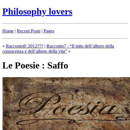
Philosophy lovers
Home
|
Recent Posts
|
Pages
«
Racconto8: 2012???
|
Racconto7 : “Il mito dell’albero della
conoscenza e dell’albero della vita”
»
Le Poesie : Saffo