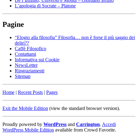
De l’Infinito, Universo e Mondi – Giordano Bruno
L’apologia di Socrate – Platone
Pagine
“Elogio alla filosofia” Filosofia… non è forse il più saggio dei
deliri??
Caffè Filosofico
Contattami
Informativa sui Cookie
NewsLetter
Ringraziamenti
Sitemap
Home
|
Recent Posts
|
Pages
Exit the Mobile Edition
(view the standard browser version)
.
Proudly powered by
WordPress
and
Carrington
.
Accedi
WordPress Mobile Edition
available from Crowd Favorite.