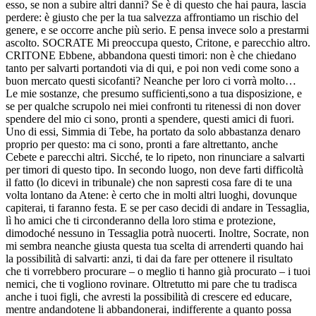
esso, se non a subire altri danni? Se è di questo che hai paura, lascia
perdere: è giusto che per la tua salvezza affrontiamo un rischio del
genere, e se occorre anche più serio. E pensa invece solo a prestarmi
ascolto. SOCRATE Mi preoccupa questo, Critone, e parecchio altro.
CRITONE Ebbene, abbandona questi timori: non è che chiedano
tanto per salvarti portandoti via di qui, e poi non vedi come sono a
buon mercato questi sicofanti? Neanche per loro ci vorrà molto…
Le mie sostanze, che presumo sufficienti,sono a tua disposizione, e
se per qualche scrupolo nei miei confronti tu ritenessi di non dover
spendere del mio ci sono, pronti a spendere, questi amici di fuori.
Uno di essi, Simmia di Tebe, ha portato da solo abbastanza denaro
proprio per questo: ma ci sono, pronti a fare altrettanto, anche
Cebete e parecchi altri. Sicché, te lo ripeto, non rinunciare a salvarti
per timori di questo tipo. In secondo luogo, non deve farti difficoltà
il fatto (lo dicevi in tribunale) che non sapresti cosa fare di te una
volta lontano da Atene: è certo che in molti altri luoghi, dovunque
capiterai, ti faranno festa. E se per caso decidi di andare in Tessaglia,
lì ho amici che ti circonderanno della loro stima e protezione,
dimodoché nessuno in Tessaglia potrà nuocerti. Inoltre, Socrate, non
mi sembra neanche giusta questa tua scelta di arrenderti quando hai
la possibilità di salvarti: anzi, ti dai da fare per ottenere il risultato
che ti vorrebbero procurare – o meglio ti hanno già procurato – i tuoi
nemici, che ti vogliono rovinare. Oltretutto mi pare che tu tradisca
anche i tuoi figli, che avresti la possibilità di crescere ed educare,
mentre andandotene li abbandonerai, indifferente a quanto possa