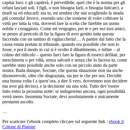
capitar loro: e gli capiterà, è prevedibile, quel che è la norma per gli
orfani lasciati soli. I figli, o non bisogna farli, o bisogna faticarci, a
tirarli su ed educarli: ma tu, mi sembra che stai scegliendo la strada
più comoda! Invece, essendo uno che sostiene di voler coltivare la
virtù per tutta la vita, dovresti fare la scelta che farebbe un uomo
nobile e coraggioso. Come mi vergogno, per te e per noi tuoi amici,
se penso al pericolo di far la figura di aver gestito tutta questa
faccenda con un tantino di vigliaccheria!… A partire dal fatto che la
causa estata portata in tribunale, quando era possibile che non lo
fosse, e poi il modo in cui si è svolto il dibattimento, e infine – al
colmo del ridicolo – questo farci fare la figura di esserci defilati, per
meschineria o per viltà, senza salvarti e senza che lo facessi tu, come
sarebbe stato possibile anche solo con un piccolo aiuto da parte
nostra. Bada dunque, Socrate, che questa situazione non sia anche
disonorevole, oltre che disgraziata, sia per te che per noi. Deciditi
una buona volta ( a quest’ora, a dire il vero, dovremmo non decidere
ma aver già deciso), e la decisione sia una sola. Tutto dev’essere
fatto entro la prossima notte: se indugeremo ancora, ogni possibilità
verrà meno. Insomma Socrate, devi assolutamente e unicamente
prestarmi ascolto.
…
Per scaricare l’ebook completo cliccare sul seguente link :
ebook il
Critone di Platone