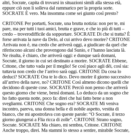
altri, Socrate, capita di trovarsi in situazioni simili alla stessa età,
eppure ciò non li solleva dal rammarico per la propria sorte.
SOCRATE È vero. Ma insomma come sei giunto così presto?
CRITONE Per portarti, Socrate, una brutta notizia: non per te, mi
pare, ma per tutti i tuoi amici, brutta e grave, e che io più di tutti –
credo – troverodifficile da sopportare. SOCRATE Di che si tratta? È
forse arrivata la nave da Delo, al cui arrivo devo morire? CRITONE
Arrivata non è, ma credo che arriverà oggi, a giudicare da quel che
riferiscono alcuni che provengono dal Sunio, e l’hanno lasciata là.
Ne risulta, è chiaro, che arriverà oggi: e dunque sarà domani,
Socrate, il giorno in cui sei destinato a morire. SOCRATE Ebbene,
Critone, che tutto vada per il meglio! Se così piace agli dèi, così sia:
tuttavia non credo che l’arrivo sarà oggi. CRITONE Da cosa lo
deduci? SOCRATE Ora te lo dico. Devo morire il giorno successivo
all’arrivo della nave, no? CRITONE Così almeno dicono quelli che
decidono di queste cose. SOCRATE Perciò non penso che arriverà
questo giorno che viene, bensì domani. Lo deduco da un sogno che
ho fatto questa notte, poco fa: direi che hai fatto bene a non
svegliarmi. CRITONE Che sogno era? SOCRATE Mi veniva
incontro, pareva, una donna bella e di nobile aspetto, vestita di
bianco, che mi apostrofava con queste parole: “O Socrate, il terzo
giorno giungerai a Flia ricca di zolle”. CRITONE Strano sogno,
Socrate. SOCRATE Ma chiaro, mi sembra, Critone. CRITONE
Anche troppo, direi. Ma stammi lo stesso a sentire, mirabile Socrate,