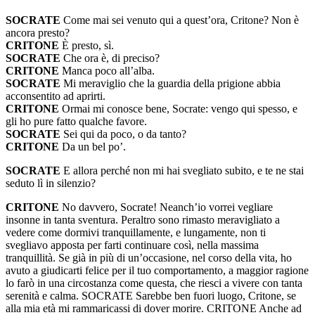
SOCRATE
Come mai sei venuto qui a quest’ora, Critone? Non è
ancora presto?
CRITONE
È presto, sì.
SOCRATE
Che ora è, di preciso?
CRITONE
Manca poco all’alba.
SOCRATE
Mi meraviglio che la guardia della prigione abbia
acconsentito ad aprirti.
CRITONE
Ormai mi conosce bene, Socrate: vengo qui spesso, e
gli ho pure fatto qualche favore.
SOCRATE
Sei qui da poco, o da tanto?
CRITONE
Da un bel po’.
SOCRATE
E allora perché non mi hai svegliato subito, e te ne stai
seduto lì in silenzio?
CRITONE
No davvero, Socrate! Neanch’io vorrei vegliare
insonne in tanta sventura. Peraltro sono rimasto meravigliato a
vedere come dormivi tranquillamente, e lungamente, non ti
svegliavo apposta per farti continuare così, nella massima
tranquillità. Se già in più di un’occasione, nel corso della vita, ho
avuto a giudicarti felice per il tuo comportamento, a maggior ragione
lo farò in una circostanza come questa, che riesci a vivere con tanta
serenità e calma. SOCRATE Sarebbe ben fuori luogo, Critone, se
alla mia età mi rammaricassi di dover morire. CRITONE Anche ad