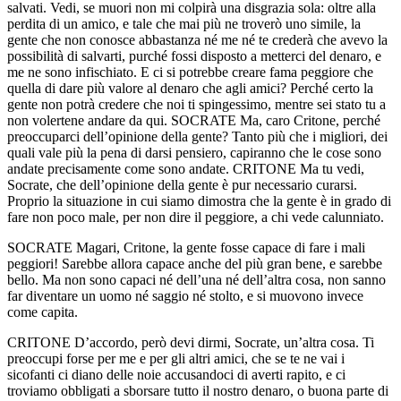
salvati. Vedi, se muori non mi colpirà una disgrazia sola: oltre alla
perdita di un amico, e tale che mai più ne troverò uno simile, la
gente che non conosce abbastanza né me né te crederà che avevo la
possibilità di salvarti, purché fossi disposto a metterci del denaro, e
me ne sono infischiato. E ci si potrebbe creare fama peggiore che
quella di dare più valore al denaro che agli amici? Perché certo la
gente non potrà credere che noi ti spingessimo, mentre sei stato tu a
non volertene andare da qui. SOCRATE Ma, caro Critone, perché
preoccuparci dell’opinione della gente? Tanto più che i migliori, dei
quali vale più la pena di darsi pensiero, capiranno che le cose sono
andate precisamente come sono andate. CRITONE Ma tu vedi,
Socrate, che dell’opinione della gente è pur necessario curarsi.
Proprio la situazione in cui siamo dimostra che la gente è in grado di
fare non poco male, per non dire il peggiore, a chi vede calunniato.
SOCRATE Magari, Critone, la gente fosse capace di fare i mali
peggiori! Sarebbe allora capace anche del più gran bene, e sarebbe
bello. Ma non sono capaci né dell’una né dell’altra cosa, non sanno
far diventare un uomo né saggio né stolto, e si muovono invece
come capita.
CRITONE D’accordo, però devi dirmi, Socrate, un’altra cosa. Ti
preoccupi forse per me e per gli altri amici, che se te ne vai i
sicofanti ci diano delle noie accusandoci di averti rapito, e ci
troviamo obbligati a sborsare tutto il nostro denaro, o buona parte di