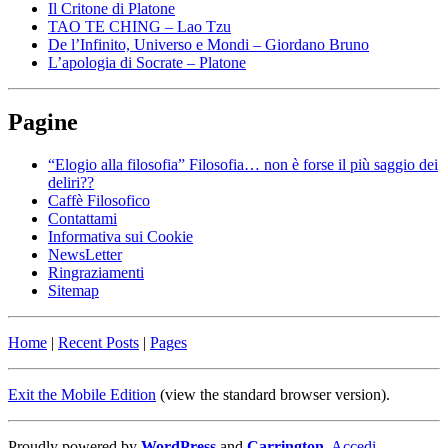
Il Critone di Platone
TAO TE CHING – Lao Tzu
De l’Infinito, Universo e Mondi – Giordano Bruno
L’apologia di Socrate – Platone
Pagine
“Elogio alla filosofia” Filosofia… non è forse il più saggio dei
deliri??
Caffè Filosofico
Contattami
Informativa sui Cookie
NewsLetter
Ringraziamenti
Sitemap
Home
|
Recent Posts
|
Pages
Exit the Mobile Edition
(view the standard browser version)
.
Proudly powered by
WordPress
and
Carrington
.
Accedi